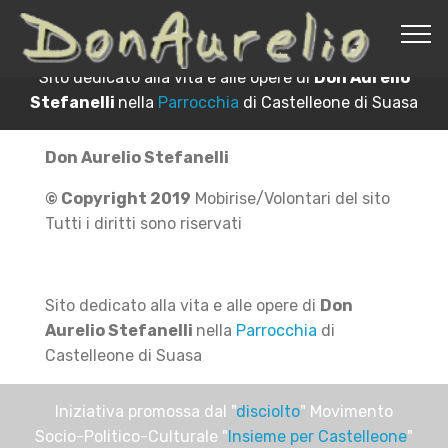
© Copyright 2019 Mobirise/Gestori sito - Tutti i
diritti sono riservati
Sito dedicato alla vita e alle opere di
Don Aurelio
Stefanelli
nella
Parrocchia
di Castelleone di Suasa
Don Aurelio Stefanelli
© Copyright 2019
Mobirise/Volontari del sito
Tutti i diritti sono riservati
Sito dedicato alla vita e alle opere di
Don
Aurelio Stefanelli
nella
Parrocchia
di
Castelleone di Suasa
Iniziativa promossa dal "
disciolto
" Movimento
Socio-Politico-Culturale "
Insieme per Castelleone
"